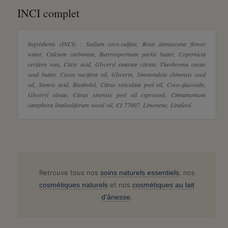
INCI complet
Ingrédients (INCI) : Sodium coco-sulfate, Rosa damascena flower
water, Calcium carbonate, Butyrospermum parkii butter, Copernicia
cerifera wax, Citric acid, Glyceryl stearate citrate, Theobroma cacao
seed butter, Cocos nucifera oil, Glycerin, Simmondsia chinensis seed
oil, Stearic acid, Bisabolol, Citrus reticulata peel oil, Coco-glucoside,
Glyceryl oleate, Citrus sinensis peel oil expressed, Cinnamomum
camphora linalooliferum wood oil, CI 77007, Limonene, Linalool.
Retrouve tous nos
soins naturels essentiels
, nos
cosmétiques naturels
et nos
cosmétiques au lait
d'ânesse
.