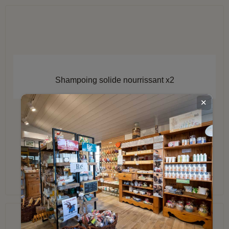
APERÇU RAPIDE
Shampoing solide nourrissant x2
✕
AJOUTER AU PANIER
17,47 €
Économisez 9%
19,20 €