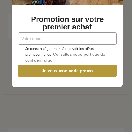
APERÇU RAPIDE
Promotion sur votre
premier achat
Savon au lait d'anesse solide et liquide
Je consens également à recevoir les offres
Consultez notre politique de
promotionnelles.
AJOUTER AU PANIER
confidentialité.
Je veux mon code promo
16,58 €
Économisez 5%
17,45 €
APERÇU RAPIDE