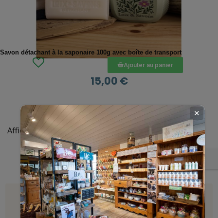
APERÇU RAPIDE
Savon détachant à la saponaire 100g avec boîte de transport
Ajouter au panier
15,00 €
✕
Affichage 1-8 de 8 article(s)

RETOUR EN HAUT
BOÎTES À SAVON