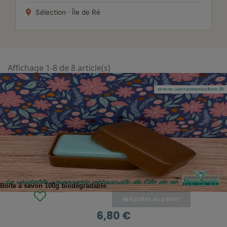
Sélection · Île de Ré
Affichage 1-8 de 8 article(s)
APERÇU RAPIDE
Boite à savon 100g biodégradable
Ajouter au panier
6,80 €