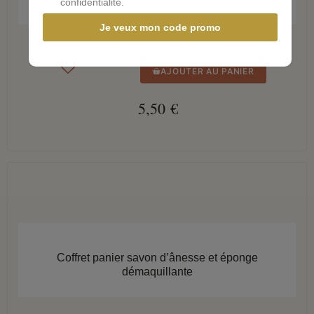
confidentialité.
Je veux mon code promo
AJOUTER AU PANIER
5,50 €
APERÇU RAPIDE
Coffret panier savon d’ânesse et éponge
démaquillante