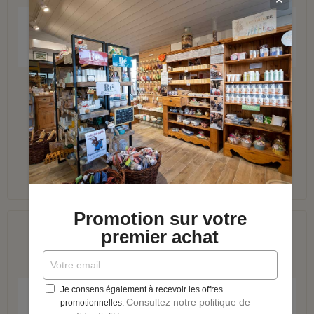
APERÇU RAPIDE
Lot de 2 dentifrices solides naturels
AJOUTER AU PANIER
17,28 €
Économisez 10%
19,20 €
Promotion sur votre
premier achat
APERÇU RAPIDE
Je consens également à recevoir les offres
Consultez notre politique de
promotionnelles.
Porte-savon aimanté