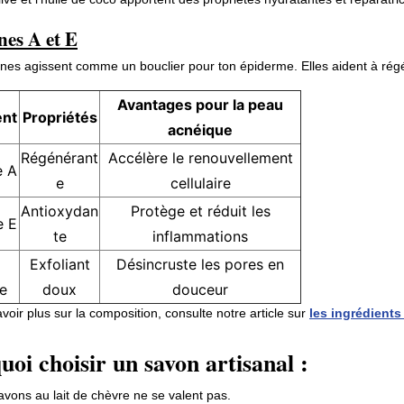
nes A et E
nes agissent comme un bouclier pour ton épiderme. Elles aident à régén
Avantages pour la peau
ent
Propriétés
acnéique
Régénérant
Accélère le renouvellement
e A
e
cellulaire
Antioxydan
Protège et réduit les
e E
te
inflammations
Exfoliant
Désincruste les pores en
ue
doux
douceur
voir plus sur la composition, consulte notre article sur
les ingrédient
uoi choisir un savon artisanal :
avons au lait de chèvre ne se valent pas.