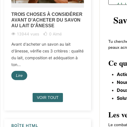
4.1. 
4.2. 
TROIS CHOSES À CONSIDÉRER
SAVON D'ALEP
Sav
AVANT D'ACHETER DU SAVON
LAIT DE CHÈVR
4.3. 
AU LAIT D'ÂNESSE
CHOISIR ?
5. Pourq
13944 vues
0
Aimé
7542 vues
6. Ce qu'
Tu cherche
7. Pourq
Avant d'acheter un savon au lait
Tu hésites entre le
peaux acné
d'ânesse, vérifie ces 3 critères : qualité
savon au lait de c
8. Ce qu'
du lait, composition et adéquation à
sont naturels, dou
Ce qu'
9. FAQ —
ton...
peaux...
10. Pour 
Acti
Lire
Lire
Nour
Doux
Solu
VOIR TOUT
Les ve
Le combat 
BOÎTE HTML