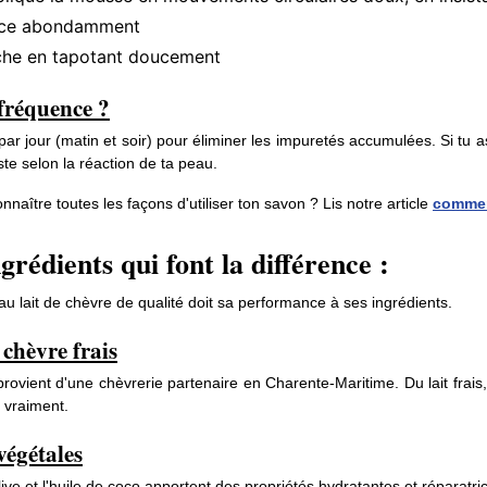
nce abondamment
he en tapotant doucement
fréquence ?
par jour (matin et soir) pour éliminer les impuretés accumulées. Si tu
uste selon la réaction de ta peau.
nnaître toutes les façons d'utiliser ton savon ? Lis notre article
comment
grédients qui font la différence :
u lait de chèvre de qualité doit sa performance à ses ingrédients.
 chèvre frais
 provient d'une chèvrerie partenaire en Charente-Maritime. Du lait frais,
 vraiment.
végétales
olive et l'huile de coco apportent des propriétés hydratantes et réparat