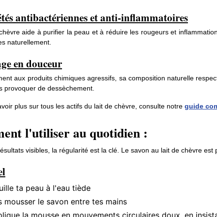
tés antibactériennes et anti-inflammatoires
 chèvre aide à purifier la peau et à réduire les rougeurs et inflammati
es naturellement.
age en douceur
ent aux produits chimiques agressifs, sa composition naturelle respecte
s provoquer de dessèchement.
voir plus sur tous les actifs du lait de chèvre, consulte notre
guide com
nt l'utiliser au quotidien :
sultats visibles, la régularité est la clé. Le savon au lait de chèvre est 
el
ille ta peau à l'eau tiède
s mousser le savon entre tes mains
lique la mousse en mouvements circulaires doux, en insista