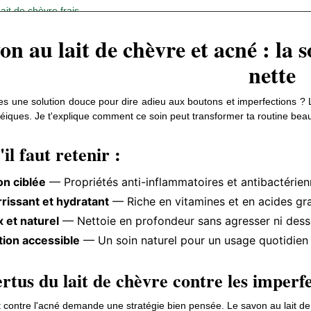
Lait de chèvre frais
Huiles végétales
 OU SAVON AU
QUELLES SONT LES VERTUS
on au lait de chèvre et acné : la
E : LEQUEL
DU LAIT D'ÂNESSE ?
Vitamines A et E
nette
uoi choisir un savon artisanal :
6989 vues
0
Aimé
0
Aimé
il faut retenir :
Le lait d'ânesse est un trésor pour ta
s une solution douce pour dire adieu aux boutons et imperfections ? Le
uoi choisir un savon artisanal :
 savon d'Alep et le
peau. Riche en vitamines, minéraux et
iques. Je t'explique comment ce soin peut transformer ta routine beau
hèvre ? Les deux
il faut retenir :
acides gras, il hydrate, apaise et...
x et adaptés aux
il faut retenir :
 Tes questions, mes réponses :
Lire
aller plus loin :
on ciblée
— Propriétés anti-inflammatoires et antibactérienn
rissant et hydratant
— Riche en vitamines et en acides gr
 et naturel
— Nettoie en profondeur sans agresser ni des
tion accessible
— Un soin naturel pour un usage quotidien
rtus du lait de chèvre contre les imperfe
contre l'acné demande une stratégie bien pensée. Le savon au lait de 