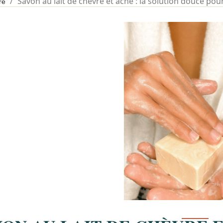
Savon au lait de chèvre et acné : la solution douce po
re