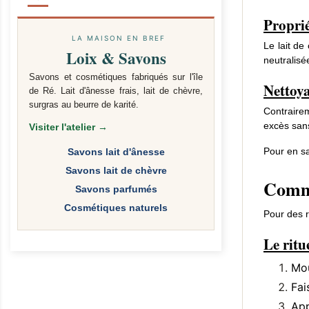
Proprié
LA MAISON EN BREF
Le lait de
Loix & Savons
neutralisé
Savons et cosmétiques fabriqués sur l'île
Nettoy
de Ré. Lait d'ânesse frais, lait de chèvre,
surgras au beurre de karité.
Contrairem
excès san
Visiter l'atelier →
Pour en sa
Savons lait d'ânesse
Savons lait de chèvre
Comme
Savons parfumés
Cosmétiques naturels
Pour des ré
Le ritu
Mou
Fai
App