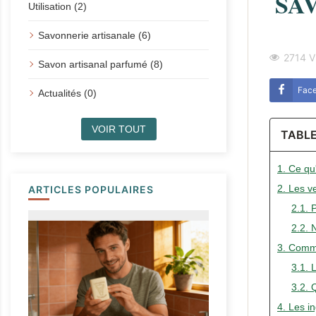
SA
Utilisation (2)
Savonnerie artisanale (6)
2714 V
Savon artisanal parfumé (8)
Fac
Actualités (0)
VOIR TOUT
TABL
1. Ce qu'
2. Les ve
ARTICLES POPULAIRES
2.1. 
2.2. 
3. Commen
3.1. L
3.2. 
4. Les in