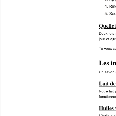
Ri
Sèc
Quelle 
Deux fois 
jour et aj
Tu veux co
Les in
Un savon a
Lait de
Notre lait
fonctionne
Huiles 
L'huile d'