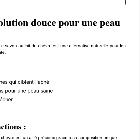
COMMENT UTILISER LE SAVON
SAVON AU LAIT DE
 solution douce pour une peau
AU LAIT DE CHÈVRE : GUIDE
SUR LE VISAGE : P
PRATIQUE
L'UTILISER ? OUI !
5594 vues
0
Aimé
5579 vues
0
Ai
 savon au lait de chèvre est une alternative naturelle pour les
Comment utiliser le savon au lait de
Le savon au lait de chèv
té.
chèvre sur le visage et le corps ? Nos
pour le visage. Nettoyag
conseils pour en tirer tous les
imperfections, masque pu
bienfaits...
Guide...
es qui ciblent l'acné
Lire
Lire
as pour une peau saine
sécher
ctions :
chèvre est un allié précieux grâce à sa composition unique.