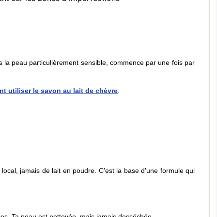
 as la peau particulièrement sensible, commence par une fois par
 utiliser le savon au lait de chèvre
.
 local, jamais de lait en poudre. C'est la base d'une formule qui
rices. Ta peau est nettoyée, mais jamais desséchée.