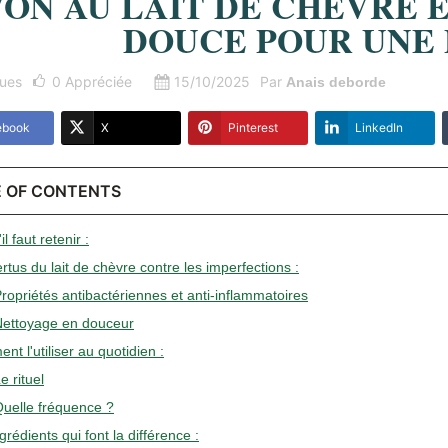
VON AU LAIT DE CHÈVRE E
DOUCE POUR UNE 
ues
0
Appréciée
15/10/2025
Par
Anais deborde
ebook
X
Pinterest
LinkedIn
E OF CONTENTS
il faut retenir :
rtus du lait de chèvre contre les imperfections :
Propriétés antibactériennes et anti-inflammatoires
Nettoyage en douceur
t l'utiliser au quotidien :
e rituel
Quelle fréquence ?
grédients qui font la différence :