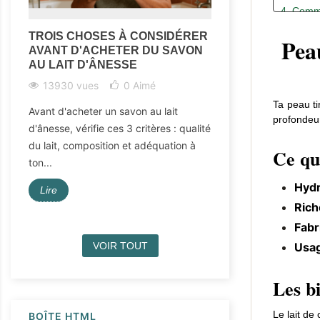
4. Comme
4.1. 
TROIS CHOSES À CONSIDÉRER
SAVON D'ALEP
Peau
AVANT D'ACHETER DU SAVON
LAIT DE CHÈVR
4.2. 
AU LAIT D'ÂNESSE
CHOISIR ?
5. Comme
13930 vues
0
Aimé
7536 vues
5.1. 
Ta peau ti
5.2. 
Avant d'acheter un savon au lait
Tu hésites entre le
profondeur
d'ânesse, vérifie ces 3 critères : qualité
savon au lait de c
5.3. 
du lait, composition et adéquation à
sont naturels, dou
Ce qu'
6. À qui
ton...
peaux...
7. FAQ —
Hydr
Lire
Lire
8. Pour a
Rich
Fabr
Usag
VOIR TOUT
Les bi
Le lait de
BOÎTE HTML