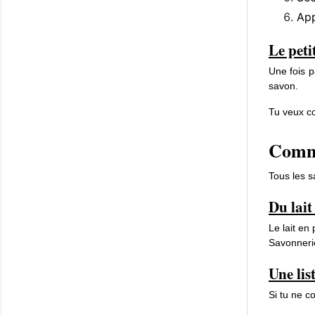
App
Le pet
Une fois p
savon.
Tu veux co
Comme
Tous les s
Du lait
Le lait en
Savonneri
Une lis
Si tu ne c