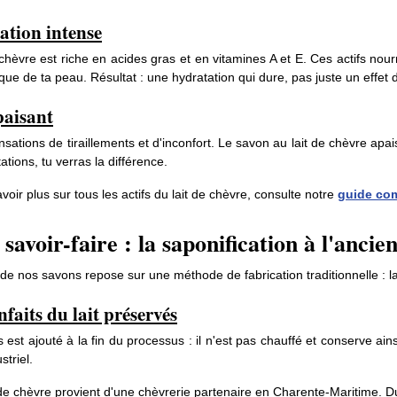
ation intense
 chèvre est riche en acides gras et en vitamines A et E. Ces actifs nou
ique de ta peau. Résultat : une hydratation qui dure, pas juste un effet 
paisant
ensations de tiraillements et d'inconfort. Le savon au lait de chèvre apa
tations, tu verras la différence.
voir plus sur tous les actifs du lait de chèvre, consulte notre
guide com
savoir-faire : la saponification à l'ancie
 de nos savons repose sur une méthode de fabrication traditionnelle : la
nfaits du lait préservés
is est ajouté à la fin du processus : il n'est pas chauffé et conserve ain
striel.
 de chèvre provient d'une chèvrerie partenaire en Charente-Maritime. Du la