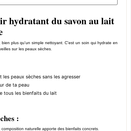
COMMENT UTILISER LE SAVON
SAVON AU LAIT DE
oir hydratant du savon au lait
AU LAIT DE CHÈVRE : GUIDE
SUR LE VISAGE : P
PRATIQUE
L'UTILISER ? OUI !
e
5581 vues
0
Aimé
5569 vues
0
Ai
st bien plus qu'un simple nettoyant. C'est un soin qui hydrate en
Comment utiliser le savon au lait de
Le savon au lait de chèv
veilles sur les peaux sèches.
chèvre sur le visage et le corps ? Nos
pour le visage. Nettoyag
conseils pour en tirer tous les
imperfections, masque pu
bienfaits...
Guide...
t les peaux sèches sans les agresser
Lire
Lire
ur de ta peau
tous les bienfaits du lait
èches :
a composition naturelle apporte des bienfaits concrets.