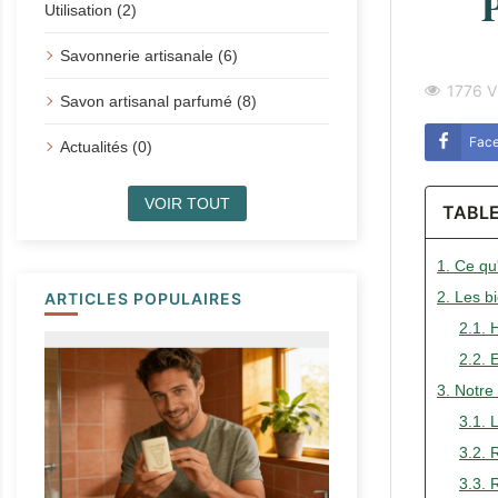
Utilisation (2)
Savonnerie artisanale (6)
1776 V
Savon artisanal parfumé (8)
Fac
Actualités (0)
VOIR TOUT
TABL
1. Ce qu'
2. Les b
ARTICLES POPULAIRES
2.1. 
2.2. 
3. Notre 
3.1. 
3.2. 
3.3. 