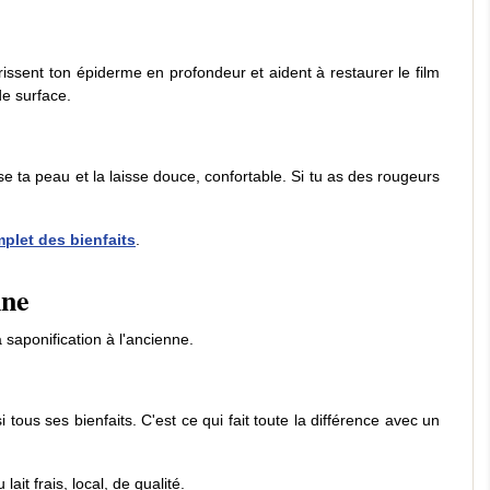
rrissent ton épiderme en profondeur et aident à restaurer le film
de surface.
ise ta peau et la laisse douce, confortable. Si tu as des rougeurs
plet des bienfaits
.
nne
 saponification à l'ancienne.
si tous ses bienfaits. C'est ce qui fait toute la différence avec un
it frais, local, de qualité.