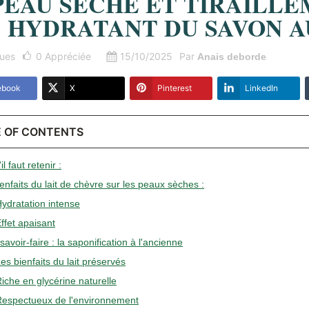
PEAU SÈCHE ET TIRAILLE
HYDRATANT DU SAVON A
ues
0
Appréciée
15/10/2025
Par
Anais deborde
ebook
X
Pinterest
LinkedIn
E OF CONTENTS
il faut retenir :
ienfaits du lait de chèvre sur les peaux sèches :
Hydratation intense
Effet apaisant
savoir-faire : la saponification à l'ancienne
Les bienfaits du lait préservés
Riche en glycérine naturelle
Respectueux de l'environnement