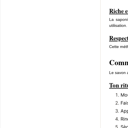
Riche e
La saponi
utilisatio
Respec
Cette mét
Comme
Le savon au
Ton rit
Mou
Fai
App
Rin
Sèc