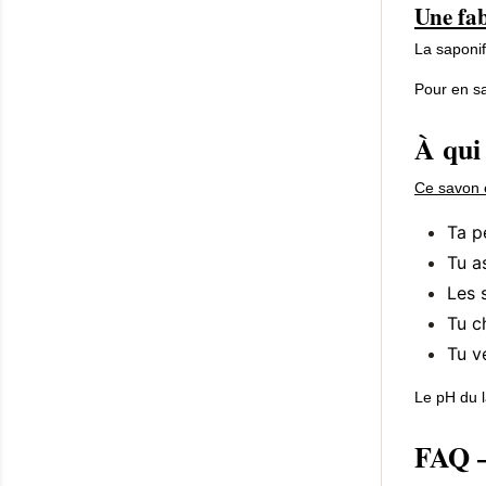
Une fab
La saponif
Pour en sa
À qui 
Ce savon es
Ta p
Tu a
Les 
Tu c
Tu v
Le pH du l
FAQ —