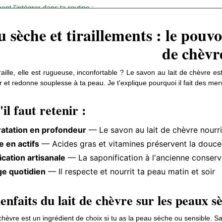
nt l'intégrer dans ta routine :
Ton rituel quotidien
 OU SAVON AU
QUELLES SONT LES VERTUS
 sèche et tiraillements : le pouv
E : LEQUEL
DU LAIT D'ÂNESSE ?
Le petit plus hebdomadaire
de chèvr
nt choisir un savon de qualité :
6975 vues
0
Aimé
0
Aimé
Du lait frais, pas en poudre
Le lait d'ânesse est un trésor pour ta
raille, elle est rugueuse, inconfortable ? Le savon au lait de chèvre e
Une liste courts ingrédients
 savon d'Alep et le
peau. Riche en vitamines, minéraux et
 et redonne souplesse à ta peau. Je t'explique pourquoi il fait des mer
hèvre ? Les deux
Une fabrication artisanale
acides gras, il hydrate, apaise et...
x et adaptés aux
il faut retenir :
 s'adresse ce savon ? :
Lire
 Tes questions, mes réponses :
atation en profondeur
— Le savon au lait de chèvre nourri
ller plus loin :
e en actifs
— Acides gras et vitamines préservent la douce
ication artisanale
— La saponification à l'ancienne conserve 
e quotidien
— Il respecte et nourrit ta peau matin et soir
enfaits du lait de chèvre sur les peaux s
 chèvre est un ingrédient de choix si tu as la peau sèche ou sensible. S