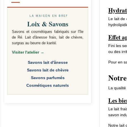
Hydrat
LA MAISON EN BREF
Le lait de
Loix & Savons
hydrolipid
Savons et cosmétiques fabriqués sur l'île
Effet a
de Ré. Lait d'ânesse frais, lait de chèvre,
surgras au beurre de karité.
Fini les s
ou des irri
Visiter l'atelier →
Pour en sa
Savons lait d'ânesse
Savons lait de chèvre
Notre 
Savons parfumés
Cosmétiques naturels
La qualité
Les bie
Le lait fra
savon indu
Notre lait