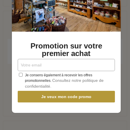
APERÇU RAPIDE
Promotion sur votre
premier achat
Boite à savon recyclé 2 EN 1 L ART DU SAVON
Je consens également à recevoir les offres
Consultez notre politique de
promotionnelles.
AJOUTER AU PANIER
confidentialité.
Je veux mon code promo
11,00 €