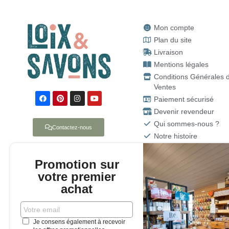
Mon compte
Plan du site
Livraison
Mentions légales
Conditions Générales 
Ventes
Paiement sécurisé
Devenir revendeur
Qui sommes-nous ?
Contactez-nous
Notre histoire
Promotion sur
votre premier
achat
17111 LOIX - 
2018 - SARL LOI
Je consens également à recevoir