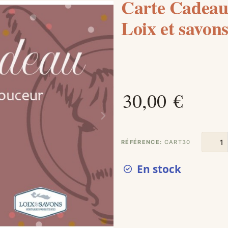
Carte Cadeau 
Loix et savon
30,00 €
RÉFÉRENCE
CART30
En stock