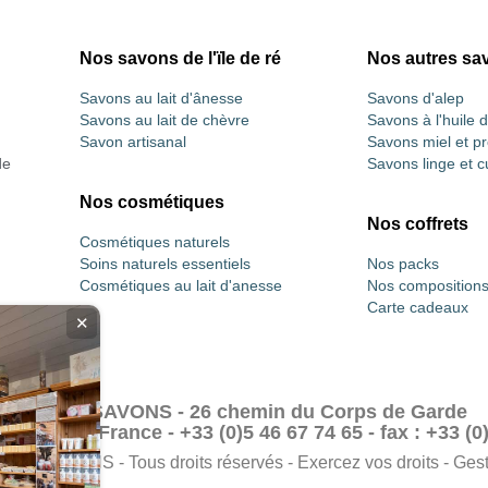
Nos savons de l'ïle de ré
Nos autres sa
Savons au lait d'ânesse
Savons d'alep
Savons au lait de chèvre
Savons à l'huile 
Savon artisanal
Savons miel et pr
de
Savons linge et c
Nos cosmétiques
Nos coffrets
Cosmétiques naturels
Soins naturels essentiels
Nos packs
Cosmétiques au lait d'anesse
Nos composition
Carte cadeaux
✕
LOIX & SAVONS - 26 chemin du Corps de Garde
Ile de Ré - France - +33 (0)5 46 67 74 65 - fax : +33 (0
X & SAVONS - Tous droits réservés - Exercez vos droits - Ges