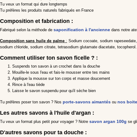
Tu veux un format qui dure longtemps
Tu préfères les produits naturels fabriqués en France
Composition et fabrication :
saponification à l'ancienne
Fabriqué selon la méthode de
dans notre atel
Composition sans huile de palme
:
Sodium cocoate, sodium rapeseedate, aq
sodium chloride, sodium citrate, tetrasodium glutamate diacetate, tocopherol.
Comment utiliser ton savon ficelle ? :
Suspends ton savon à un crochet dans la douche
Mouille-le sous l'eau et fais-le mousser entre tes mains
Applique la mousse sur ton corps et masse doucement
Rince à l'eau tiède
Laisse le savon suspendu pour qu'il sèche bien
porte-savons aimantés
nos boit
Tu préfères poser ton savon ? Nos
ou
Les autres savons à l'huile d'argan :
savon argan 100g
Tu veux un format plus petit pour voyager ? Notre
se gl
D'autres savons pour ta douche :