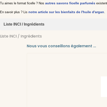
autres savons ficelle parfumés
Tu aimes le format ficelle ? Nos
existent
notre article sur les bienfaits de l'huile d'argan
En savoir plus ? Lis
.
Liste INCI / Ingrédients
Liste INCI / Ingrédients
Sodium Cocoate, Sodium Rapeseedate, Aqua, Argania Spinosa Kernel
Sodium Chloride, Sodium Citrate, Tetrasodium Glutamate Diacetate, L
Sodium Cocoate, Sodium Rapeseedate, Aqua, Argania Spinosa Kernel
Nous vous conseillons également ...
Sodium Chloride, Sodium Citrate, Tetrasodium Glutamate Diacetate, L