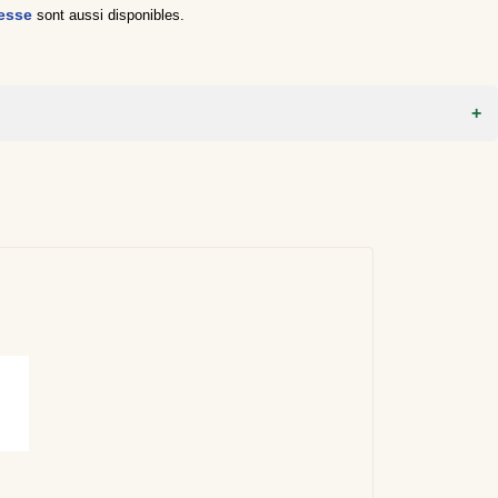
nesse
sont aussi disponibles.
ric Acid, Butyrospermum Parkii Butter, Helianthus Annuus Seed Oil,
none, Hexyl Cinnamal, Citronellol.
ric Acid, Butyrospermum Parkii Butter, Helianthus Annuus Seed Oil,
none, Hexyl Cinnamal, Citronellol.