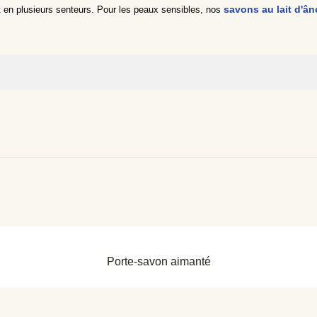
savons au lait d'â
 en plusieurs senteurs. Pour les peaux sensibles, nos
 Oil, Prunus Amygdalus Dulcis Oil, Lac Powder, Glycerin, Parfum, Cit
inalyl Acetate, Benzyl Alcohol, Linalool, Coumarin, Alpha-Isomethyl Io
 Oil, Prunus Amygdalus Dulcis Oil, Lac Powder, Glycerin, Parfum, Cit
inalyl Acetate, Benzyl Alcohol, Linalool, Coumarin, Alpha-Isomethyl Io
APERÇU RAPIDE
Porte-savon aimanté