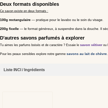
Deux formats disponibles
Ce savon existe en deux formats :
100g rectangulaire
— pratique pour le lavabo ou le soin du visage.
200g ficelle
— le format généreux, à suspendre dans la douche. Il sè
D'autres savons parfumés à explorer
savon vétiver
Tu aimes les parfums boisés et de caractère ? Essaie le
ou 
savons au lait de chèvre
Pour les peaux sensibles explore notre gamme
Liste INCI / Ingrédients
Sodium Palmate, Sodium Palm Kernelate, Aqua, Glycerin, Parfum, B
CI 77499, CI 77491, Alpha-Isomethyl Ionone, Benzyl Alcohol, Benzyl 