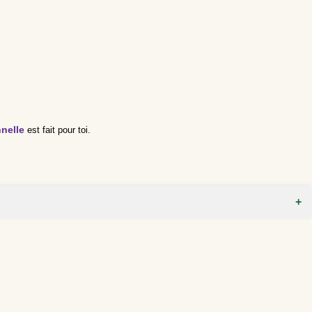
nelle
est fait pour toi.
Acid, Sodium Chloride, Tetrasodium Etidronate, CI 77891, CI 77492,