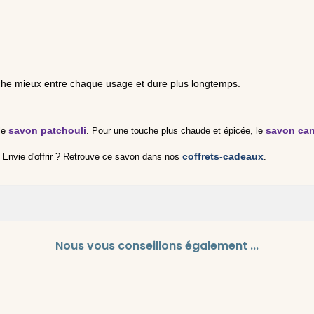
che mieux entre chaque usage et dure plus longtemps.
savon patchouli
savon can
le
. Pour une touche plus chaude et épicée, le
coffrets-cadeaux
. Envie d'offrir ? Retrouve ce savon dans nos
.
utyrospermum Parkii Butter, Helianthus Annuus Seed Oil, Palm Kernel 
Nous vous conseillons également ...
Benzoate, Citronellol, Coumarin, Linalool