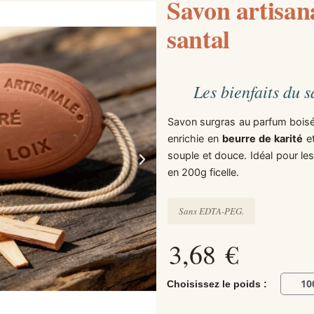
Savon artisan
santal
Les bienfaits du 
Savon surgras au parfum boisé e
enrichie en
beurre de karité
e
souple et douce. Idéal pour le
en 200g ficelle.
Sans EDTA-PEG.
3,68 €
10
Choisissez le poids :