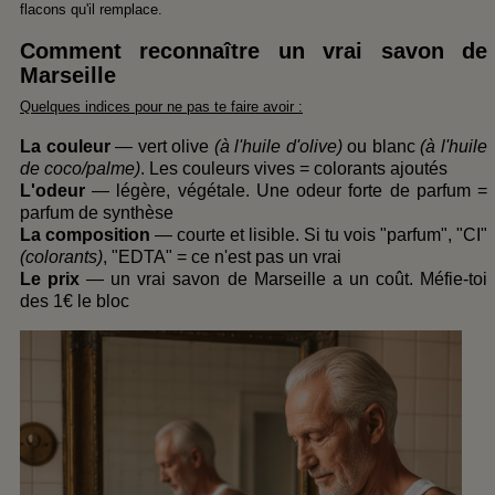
flacons qu'il remplace.
Comment reconnaître un vrai savon de
Marseille
Quelques indices pour ne pas te faire avoir :
La couleur
— vert olive
(à l'huile d'olive)
ou blanc
(à l'huile
de coco/palme)
. Les couleurs vives = colorants ajoutés
L'odeur
— légère, végétale. Une odeur forte de parfum =
parfum de synthèse
La composition
— courte et lisible. Si tu vois "parfum", "CI"
(colorants)
, "EDTA" = ce n'est pas un vrai
Le prix
— un vrai savon de Marseille a un coût. Méfie-toi
des 1€ le bloc