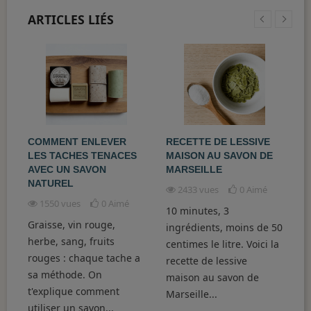
ARTICLES LIÉS
X
COMMENT ENLEVER
RECETTE DE LESSIVE
4
LES TACHES TENACES
MAISON AU SAVON DE
P
AVEC UN SAVON
MARSEILLE
P
NATUREL
2433 vues
0
Aimé
1550 vues
0
Aimé
10 minutes, 3
L
Graisse, vin rouge,
 :
ingrédients, moins de 50
d
herbe, sang, fruits
centimes le litre. Voici la
4
rouges : chaque tache a
recette de lessive
r
sa méthode. On
maison au savon de
t
t'explique comment
Marseille...
O
utiliser un savon...