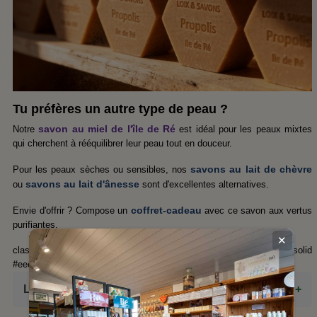
Tu préfères un autre type de peau ?
savon au miel de l'île de Ré
Notre
est idéal pour les peaux mixtes
qui cherchent à rééquilibrer leur peau tout en douceur.
savons au lait de chèvre
Pour les peaux sèches ou sensibles, nos
savons au lait d'ânesse
ou
sont d'excellentes alternatives.
coffret-cadeau
Envie d'offrir ? Compose un
avec ce savon aux vertus
purifiantes.
✕
class="sdr-inci-container" style="margin-top:30px; border-top:1px solid
#eee;">
Liste INCI / Ingrédients