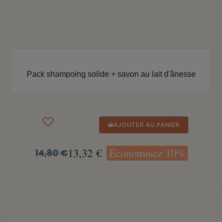
APERÇU RAPIDE
Pack shampoing solide + savon au lait d'ânesse
AJOUTER AU PANIER
13,32 €
Économisez 10%
14,80 €