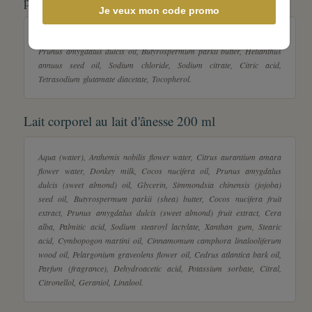
parfum
Je veux mon code promo
Sodium rapeseedate, Sodium cocoate, Aqua, Donkey milk, Glycerin,
Prunus amygdalus dulcis oil, Butyrospermum parkii butter, Helianthus
annuus seed oil, Sodium chloride, Sodium citrate, Citric acid,
Tetrasodium glutamate diacetate, Tocopherol.
Lait corporel au lait d'ânesse 200 ml
Aqua (water), Anthemis nobilis flower water, Citrus aurantium amara
flower water, Donkey milk, Cocos nucifera oil, Prunus amygdalus
dulcis (sweet almond) oil, Glycerin, Simmondsia chinensis (jojoba)
seed oil, Butyrospermum parkii (shea) butter, Cocos nucifera fruit
extract, Prunus amygdalus dulcis (sweet almond) fruit extract, Cera
alba, Palmitic acid, Sodium stearoyl lactylate, Xanthan gum, Stearic
acid, Cymbopogon martini oil, Cinnamomum camphora linalooliferum
wood oil, Pelargonium graveolens flower oil, Cedrus atlantica bark oil,
Parfum (fragrance), Dehydroacetic acid, Potassium sorbate, Citral,
Citronellol, Geraniol, Linalool.