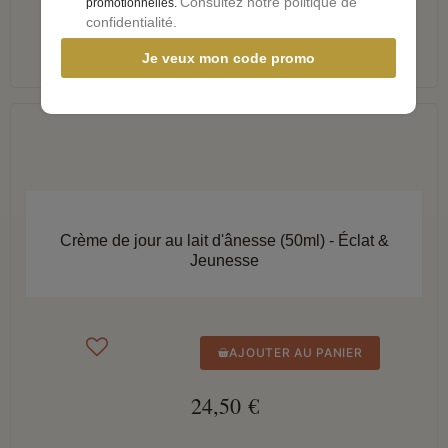
Consultez notre politique de
promotionnelles.
13,00 €
confidentialité.
Je veux mon code promo
APERÇU RAPIDE
Crème de jour au lait d'ânesse (50ml) - Éclat &
Jeunesse
AJOUTER AU PANIER
24,50 €