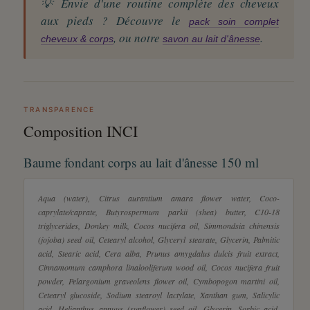
💡 Envie d'une routine complète des cheveux
aux pieds ? Découvre le
pack soin complet
, ou notre
.
cheveux & corps
savon au lait d'ânesse
TRANSPARENCE
Composition INCI
Baume fondant corps au lait d'ânesse 150 ml
Aqua (water), Citrus aurantium amara flower water, Coco-
caprylate/caprate, Butyrospermum parkii (shea) butter, C10-18
triglycerides, Donkey milk, Cocos nucifera oil, Simmondsia chinensis
(jojoba) seed oil, Cetearyl alcohol, Glyceryl stearate, Glycerin, Palmitic
acid, Stearic acid, Cera alba, Prunus amygdalus dulcis fruit extract,
Cinnamomum camphora linalooliferum wood oil, Cocos nucifera fruit
powder, Pelargonium graveolens flower oil, Cymbopogon martini oil,
Cetearyl glucoside, Sodium stearoyl lactylate, Xanthan gum, Salicylic
acid, Helianthus annuus (sunflower) seed oil, Glycerin, Sorbic acid,