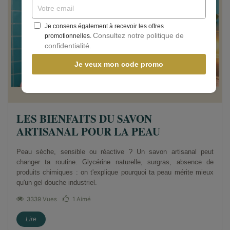
Je consens également à recevoir les offres
Consultez notre politique de
promotionnelles.
confidentialité.
Je veux mon code promo
LES BIENFAITS DU SAVON
ARTISANAL POUR LA PEAU
Peau sèche, sensible ou réactive ? Un savon artisanal peut
changer ta routine. Glycérine naturelle, surgras, absence de
produits chimiques : on t'explique pourquoi ta peau mérite mieux
qu'un gel douche industriel.
3339 Vues
1
Aimé
Lire