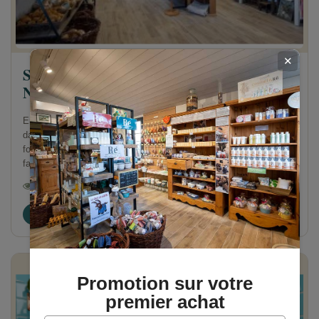
✕
SAVONNERIE DE L'ÎLE DE RÉ :
NOTRE HISTOIRE À LOIX
En 2014, Marie-Paule et Jean-Pierre ont créé Loix &amp; Savons
dans leur atelier de l'Île de Ré. Lait d'ânesse d'un éleveur local,
formules uniques, fabrication artisanale : retour sur une aventure
familiale devenue référence du savon rétais.
2993 Vues
1
Aimé
Lire
Promotion sur votre
premier achat