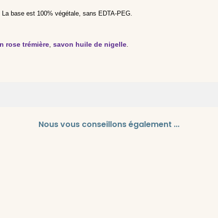
ix. La base est 100% végétale, sans EDTA-PEG.
n rose trémière
savon huile de nigelle
,
.
Butyrospermum Parkii Butter, Helianthus Annuus Seed Oil, Palm Kern
Nous vous conseillons également ...