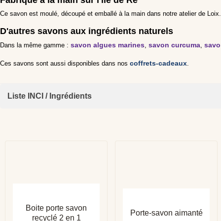
Ce savon est moulé, découpé et emballé à la main dans notre atelier de Lo
D'autres savons aux ingrédients naturels
savon algues marines
savon curcuma
savo
Dans la même gamme :
,
,
coffrets-cadeaux
Ces savons sont aussi disponibles dans nos
.
Liste INCI / Ingrédients
Sodium Palmate, Sodium Palm Kernelate, Aqua, Glycerin, Parfum, 
Ionone
APERÇU RAPIDE
APERÇU RAPIDE
Boite porte savon
Porte-savon aimanté
recyclé 2 en 1