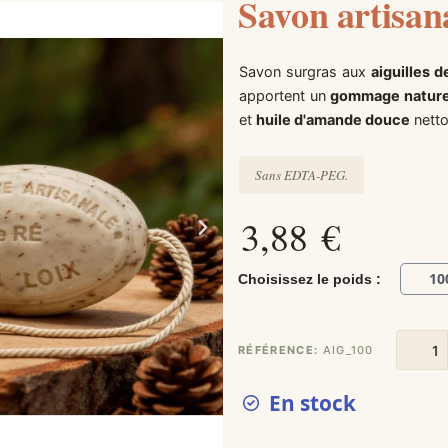
Savon artisana
Savon surgras aux
aiguilles d
apportent un
gommage nature
et
huile d'amande douce
netto
Sans EDTA-PEG.
3,88 €
10
Choisissez le poids :
RÉFÉRENCE
AIG_100
En stock