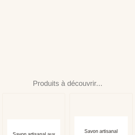
Produits à découvrir...
APERÇU RAPIDE
APERÇU RAPIDE
Savon artisanal
Savon artisanal aux