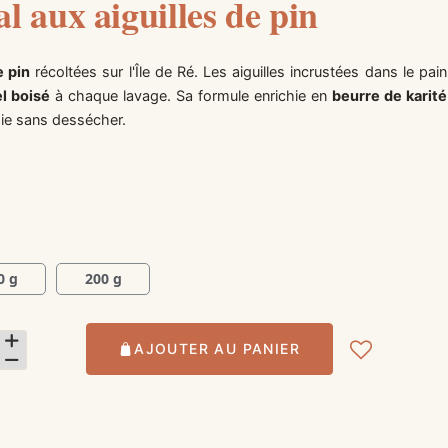
l aux aiguilles de pin
e pin
récoltées sur l'Île de Ré. Les aiguilles incrustées dans le pain
l boisé
à chaque lavage. Sa formule enrichie en
beurre de karité
ie sans dessécher.
0 g
200 g
AJOUTER AU PANIER