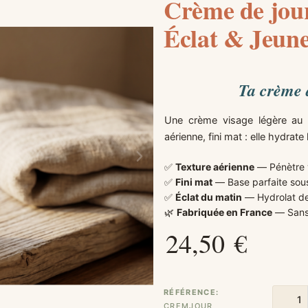
Crème de jour 
Éclat & Jeune
Ta crème d
Une crème visage légère au l
aérienne, fini mat : elle hydrate
✅
Texture aérienne
— Pénètre v
✅
Fini mat
— Base parfaite sous
✅
Éclat du matin
— Hydrolat de
🌿
Fabriquée en France
— Sans 
24,50 €
RÉFÉRENCE
CREMJOUR