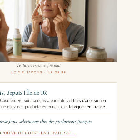
Texture aérienne, fini mat
LOIX & SAVONS · ÎLE DE RÉ
, depuis l'Île de Ré
Cosméto.Ré sont conçus à partir de
lait frais d'ânesse non
nné chez des producteurs français, et
fabriqués en France
.
nesse frais, sélectionné chez des producteurs français.
D'OÙ VIENT NOTRE LAIT D'ÂNESSE →