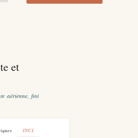
te et
e aérienne, fini
tiques
INCI