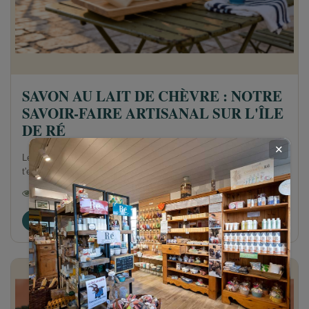
SAVON AU LAIT DE CHÈVRE : NOTRE
SAVOIR-FAIRE ARTISANAL SUR L'ÎLE
DE RÉ
✕
Le savon au lait de chèvre fait partie de l'histoire de l'île de Ré. Je
t'emmène dans les coulisses de notre fabrication artisanale.
1756 Vues
0
Aimé
Lire