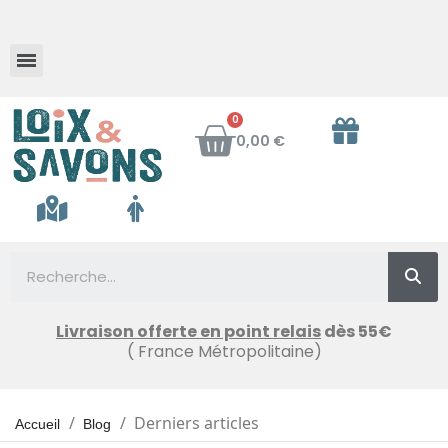
Savon au lait d'ânesse frais
0,00 €
Livraison offerte en point relais
dès 55€
( France Métropolitaine)
Derniers articles
Accueil
Blog